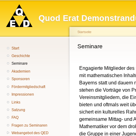
Hauptmenü
Di
z
Quod Erat Demonstrand
In
Startseite
Sie sind hier
Seminare
Start
Geschichte
Seminare
Engagierte Mitglieder des 
Akademien
mit mathematischen Inhalt
Sponsoren
Bayerns statt und dauern m
Fördermitgliedschaft
stehen die Vorträge von P
Impressionen
Vereinsmitgliedern, die E
Links
bieten und oftmals weit ü
Satzung
sichert ein kulturelles R
FAQ
gemeinsame Mittag- und A
Fragen zu Seminaren
Mathematiker vor dem dro
die Gruppe in einer Jugen
Webangebot des QED