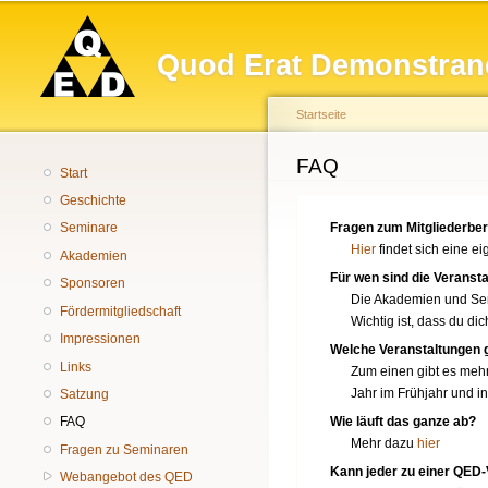
Hauptmenü
Quod Erat Demonstran
Startseite
Sie sind hier
FAQ
Start
Geschichte
Fragen zum Mitgliederbe
Seminare
Hier
findet sich eine e
Akademien
Für wen sind die Verans
Sponsoren
Die Akademien und Semi
Fördermitgliedschaft
Wichtig ist, dass du dic
Impressionen
Welche Veranstaltungen g
Links
Zum einen gibt es mehr
Jahr im Frühjahr und i
Satzung
Wie läuft das ganze ab?
FAQ
Mehr dazu
hier
Fragen zu Seminaren
Kann jeder zu einer QED
Webangebot des QED