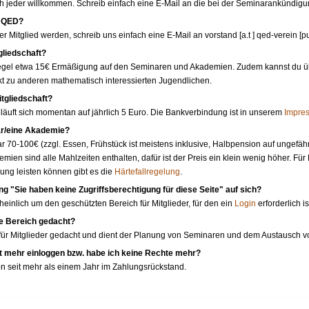
ich jeder willkommen. Schreib einfach eine E-Mail an die bei der Seminarankündi
m QED?
r Mitglied werden, schreib uns einfach eine E-Mail an vorstand [a.t ] qed-verein [
gliedschaft?
gel etwa 15€ Ermäßigung auf den Seminaren und Akademien. Zudem kannst du über 
kt zu anderen mathematisch interessierten Jugendlichen.
itgliedschaft?
eläuft sich momentan auf jährlich 5 Euro. Die Bankverbindung ist in unserem
Impre
ar/eine Akademie?
r 70-100€ (zzgl. Essen, Frühstück ist meistens inklusive, Halbpension auf ungefähr
ien sind alle Mahlzeiten enthalten, dafür ist der Preis ein klein wenig höher. Fü
ng leisten können gibt es die
Härtefallregelung
.
g "Sie haben keine Zugriffsberechtigung für diese Seite" auf sich?
einlich um den geschützten Bereich für Mitglieder, für den ein
Login
erforderlich is
te Bereich gedacht?
t für Mitglieder gedacht und dient der Planung von Seminaren und dem Austausch vo
t mehr einloggen bzw. habe ich keine Rechte mehr?
on seit mehr als einem Jahr im Zahlungsrückstand.