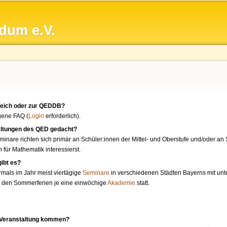
Direkt
zum
dum e.V.
Inhalt
reich oder zur QEDDB?
igene FAQ (
Login
erforderlich).
taltungen des QED gedacht?
nare richten sich primär an Schüler:innen der Mittel- und Oberstufe und/oder an 
h für Mathematik interessierst.
ibt es?
mals im Jahr meist viertägige
Seminare
in verschiedenen Städten Bayerns mit unt
n den Sommerferien je eine einwöchige
Akademie
statt.
-Veranstaltung kommen?