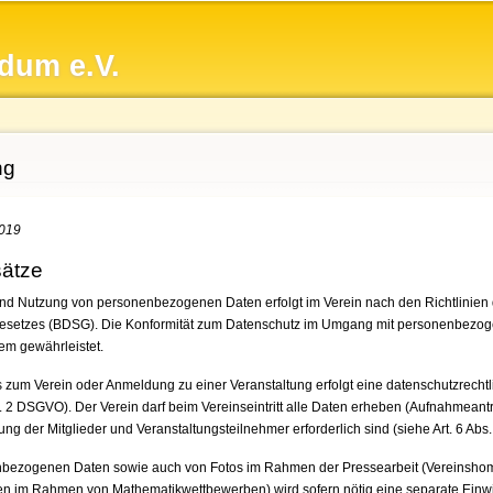
Direkt
zum
dum e.V.
Inhalt
ng
2019
sätze
und Nutzung von personenbezogenen Daten erfolgt im Verein nach den Richtlini
esetzes (BDSG). Die Konformität zum Datenschutz im Umgang mit personenbezoge
m gewährleistet.
eds zum Verein oder Anmeldung zu einer Veranstaltung erfolgt eine datenschutzrecht
. 2 DSGVO). Der Verein darf beim Vereinseintritt alle Daten erheben (Aufnahmeantra
ng der Mitglieder und Veranstaltungsteilnehmer erforderlich sind (siehe Art. 6 Abs.
bezogenen Daten sowie auch von Fotos im Rahmen der Pressearbeit (Vereinshomepa
en im Rahmen von Mathematikwettbewerben) wird sofern nötig eine separate Einwil