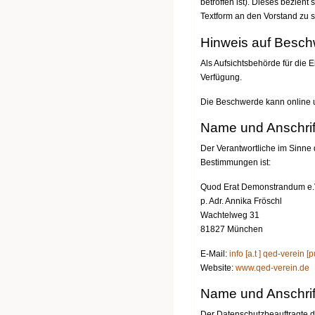
betroffen ist). Dieses bezieh
Textform an den Vorstand zu s
Hinweis auf Besch
Als Aufsichtsbehörde für die
Verfügung.
Die Beschwerde kann online 
Name und Anschrif
Der Verantwortliche im Sinne
Bestimmungen ist:
Quod Erat Demonstrandum e.
p. Adr. Annika Fröschl
Wachtelweg 31
81827 München
E-Mail:
info [a.t ] qed-verein [
Website:
www.qed-verein.de
Name und Anschrif
Der Datenschutzbeauftragte de