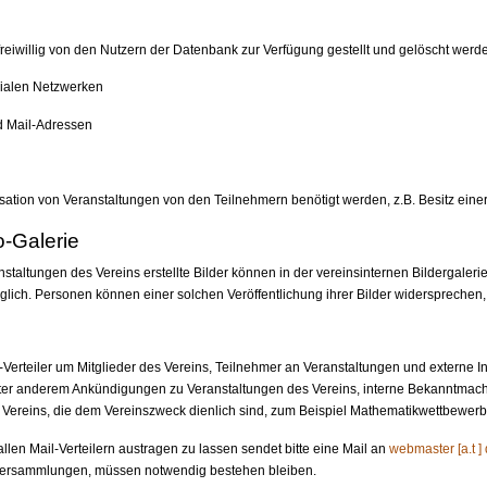
reiwillig von den Nutzern der Datenbank zur Verfügung gestellt und gelöscht wer
zialen Netzwerken
d Mail-Adressen
isation von Veranstaltungen von den Teilnehmern benötigt werden, z.B. Besitz ein
o-Galerie
altungen des Vereins erstellte Bilder können in der vereinsinternen Bildergaleri
lich. Personen können einer solchen Veröffentlichung ihrer Bilder widersprechen, 
-Verteiler um Mitglieder des Vereins, Teilnehmer an Veranstaltungen und externe I
unter anderem Ankündigungen zu Veranstaltungen des Vereins, interne Bekanntm
Vereins, die dem Vereinszweck dienlich sind, zum Beispiel Mathematikwettbewerb
len Mail-Verteilern austragen zu lassen sendet bitte eine Mail an
webmaster [a.t ]
derversammlungen, müssen notwendig bestehen bleiben.