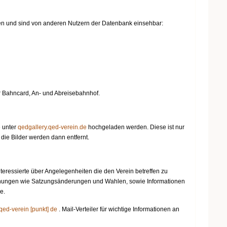
den und sind von anderen Nutzern der Datenbank einsehbar:
er Bahncard, An- und Abreisebahnhof.
e unter
qedgallery.qed-verein.de
hochgeladen werden. Diese ist nur
die Bilder werden dann entfernt.
nteressierte über Angelegenheiten die den Verein betreffen zu
achungen wie Satzungsänderungen und Wahlen, sowie Informationen
e.
 qed-verein [punkt] de
. Mail-Verteiler für wichtige Informationen an