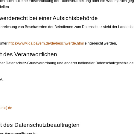
t sich auch auf eine Einschränkung der Datenverarbeitung oder ein Widerspruch ge
tellen.
werderecht bei einer Aufsichtsbehörde
 Einreichung von Beschwerden der Betroffenen zum Datenschutz steht der Landesbea
unter
https://www.lda.bayern.de/de/beschwerde.html
eingereicht werden.
t des Verantwortlichen
 der Datenschutz-Grundverordnung und anderer nationaler Datenschutzgesetze der 
V.
punkt] de
t des Datenschutzbeauftragten
s Verantwortlichen ist: