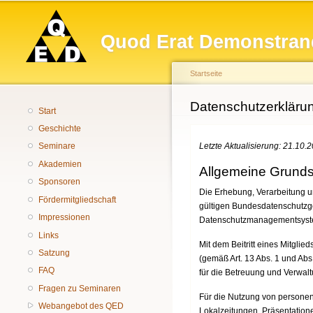
Hauptmenü
Quod Erat Demonstran
Startseite
Sie sind hier
Datenschutzerkläru
Start
Geschichte
Letzte Aktualisierung: 21.10.
Seminare
Akademien
Allgemeine Grund
Sponsoren
Die Erhebung, Verarbeitung 
Fördermitgliedschaft
gültigen Bundesdatenschutzg
Impressionen
Datenschutzmanagementsyste
Links
Mit dem Beitritt eines Mitgli
Satzung
(gemäß Art. 13 Abs. 1 und Abs
FAQ
für die Betreuung und Verwaltu
Fragen zu Seminaren
Für die Nutzung von personen
Webangebot des QED
Lokalzeitungen, Präsentation