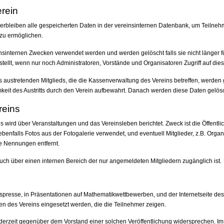
erein
 verbleiben alle gespeicherten Daten in der vereinsinternen Datenbank, um Teiln
 zu ermöglichen.
nsinternen Zwecken verwendet werden und werden gelöscht falls sie nicht länger 
gestellt, wenn nur noch Administratoren, Vorstände und Organisatoren Zugriff auf di
austretenden Mitglieds, die die Kassenverwaltung des Vereins betreffen, werde
keit des Austritts durch den Verein aufbewahrt. Danach werden diese Daten gelösc
eins
wird über Veranstaltungen und das Vereinsleben berichtet. Zweck ist die Öffentlic
benfalls Fotos aus der Fotogalerie verwendet, und eventuell Mitglieder, z.B. Organi
e Nennungen entfernt.
uch über einen internen Bereich der nur angemeldeten Mitgliedern zugänglich ist.
espresse, in Präsentationen auf Mathematikwettbewerben, und der Internetseite des
en des Vereins eingesetzt werden, die die Teilnehmer zeigen.
ederzeit gegenüber dem Vorstand einer solchen Veröffentlichung widersprechen. Im