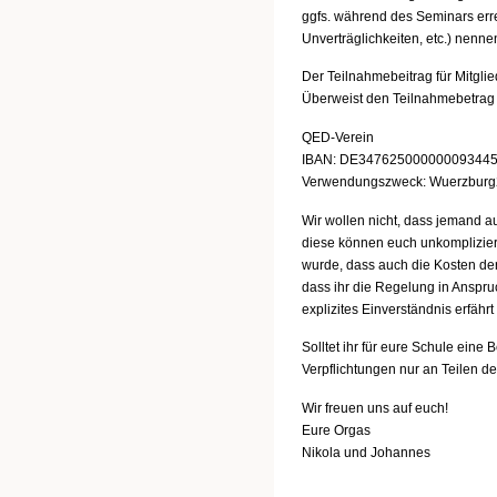
ggfs. während des Seminars err
Unverträglichkeiten, etc.) nenn
Der Teilnahmebeitrag für Mitgli
Überweist den Teilnahmebetrag 
QED-Verein
IBAN: DE34762500000009344
Verwendungszweck: Wuerzburg
Wir wollen nicht, dass jemand a
diese können euch unkompliziert
wurde, dass auch die Kosten der
dass ihr die Regelung in Anspr
explizites Einverständnis erfährt
Solltet ihr für eure Schule eine 
Verpflichtungen nur an Teilen d
Wir freuen uns auf euch!
Eure Orgas
Nikola und Johannes