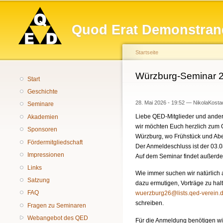
Hauptmenü
Quod Erat Demonstran
Startseite
Sie sind hier
Würzburg-Seminar 
Start
Geschichte
28. Mai 2026 - 19:52 —
NikolaKosta
Seminare
Liebe QED-Mitglieder und ander
Akademien
wir möchten Euch herzlich zum 
Sponsoren
Würzburg, wo Frühstück und Abe
Fördermitgliedschaft
Der Anmeldeschluss ist der 03.
Impressionen
Auf dem Seminar findet außerdem
Links
Wie immer suchen wir natürlich 
Satzung
dazu ermutigen, Vorträge zu hal
FAQ
wuerzburg26@lists.qed-verein.
schreiben.
Fragen zu Seminaren
Webangebot des QED
Für die Anmeldung benötigen wi