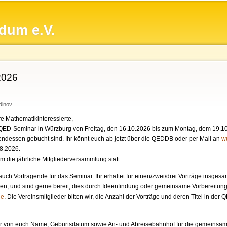
Direkt
zum
dum e.V.
Inhalt
2026
dinov
e Mathematikinteressierte,
QED-Seminar in Würzburg von Freitag, den 16.10.2026 bis zum Montag, dem 19.10
ndessen gebucht sind. Ihr könnt euch ab jetzt über die QEDDB oder per Mail an
w
08.2026.
 die jährliche Mitgliederversammlung statt.
auch Vortragende für das Seminar. Ihr erhaltet für einen/zwei/drei Vorträge insg
ten, und sind gerne bereit, dies durch Ideenfindung oder gemeinsame Vorbereitung
de
. Die Vereinsmitglieder bitten wir, die Anzahl der Vorträge und deren Titel in der
r von euch Name, Geburtsdatum sowie An- und Abreisebahnhof für die gemeinsam