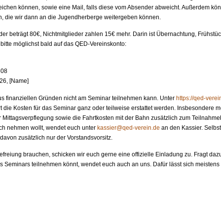
eichen können, sowie eine Mail, falls diese vom Absender abweicht. Außerdem kön
en, die wir dann an die Jugendherberge weitergeben können.
eder beträgt 80€, Nichtmitglieder zahlen 15€ mehr. Darin ist Übernachtung, Frühst
bitte möglichst bald auf das QED-Vereinskonto:
508
26, [Name]
us finanziellen Gründen nicht am Seminar teilnehmen kann. Unter
https://qed-vere
 die Kosten für das Seminar ganz oder teilweise erstattet werden. Insbesondere 
 Mittagsverpflegung sowie die Fahrtkosten mit der Bahn zusätzlich zum Teilnahmeb
uch nehmen wollt, wendet euch unter
kassier@qed-verein.de
an den Kassier. Selbst
 davon zusätzlich nur der Vorstandsvorsitz.
Befreiung brauchen, schicken wir euch gerne eine offizielle Einladung zu. Fragt dazu
es Seminars teilnehmen könnt, wendet euch auch an uns. Dafür lässt sich meistens