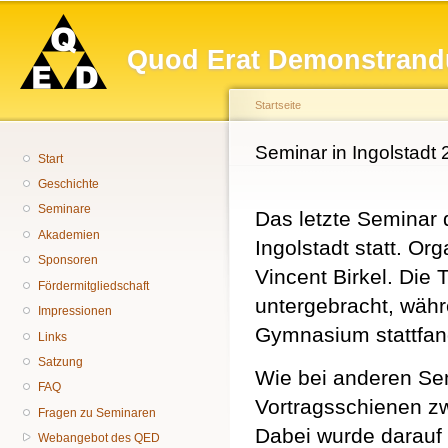
Hauptmenü
Di
z
Quod Erat Demonstrand
In
Startseite
Sie sind hier
Seminar in Ingolstadt
Start
Geschichte
Seminare
Das letzte Seminar 
Akademien
Ingolstadt statt. O
Sponsoren
Vincent Birkel. Die
Fördermitgliedschaft
untergebracht, währ
Impressionen
Gymnasium stattfan
Links
Satzung
Wie bei anderen Se
FAQ
Vortragsschienen zw
Fragen zu Seminaren
Dabei wurde darauf 
Webangebot des QED